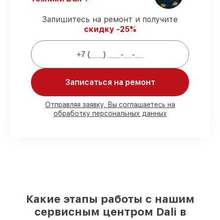
гарантией.
Запишитесь на ремонт и получите
скидку -25%
Мы гарантируем:
80%
ремонтов выполняем в вашем
присутствии
90%
запчастей Dali имеются на складе в
Записаться на ремонт
Нижнем Новгороде, остальные
доступны для срочного заказа
Отправляя заявку, Вы соглашаетесь на
Подлинные запчасти Dali и надёжные
обработку персональных данных
аналоги
– с учётом любых финансовых
возможностей
85%
ремонтов занимают до 2 часов, если
мастер приступает к ремонту сразу
Какие этапы работы с нашим
сервисным центром Dali в