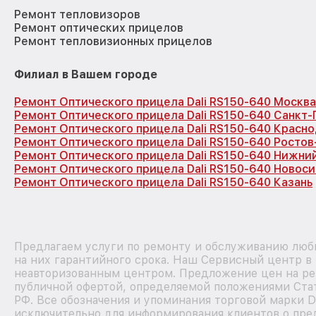
Ремонт тепловизоров
Ремонт оптических прицелов
Ремонт тепловизионных прицелов
Филиал в Вашем городе
Ремонт Оптического прицела Dali RS150-640 Москва
Ремонт Оптического прицела Dali RS150-640 Санкт
Ремонт Оптического прицела Dali RS150-640 Красн
Ремонт Оптического прицела Dali RS150-640 Ростов
Ремонт Оптического прицела Dali RS150-640 Нижни
Ремонт Оптического прицела Dali RS150-640 Новос
Ремонт Оптического прицела Dali RS150-640 Казань
Предлагаем услуги по ремонту и обслуживанию любы
на них гарантийного срока. Наш Сервисный центр в
неавторизованным центром. Предложение цен на рем
публичной офертой, определяемой положениями Стат
РФ. Все обозначения и упоминания торговой марки D
исключительно для информирования клиентов о пре