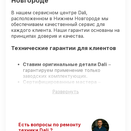
Новгороде
В нашем сервисном центре Dali,
расположенном в Нижнем Новгороде мы
обеспечиваем качественный сервис для
каждого клиента. Наши гарантии основаны на
принципах доверия и качества.
Технические гарантии для клиентов
Ставим оригинальные детали Dali
–
гарантируем применение только
заводских комплектующих.
Сертифицированные мастера
–
проходят жёсткий контроль знаний и
Развернуть
навыков, что подтверждает уровень их
профессионализма.
Всегда выполняем ремонт вовремя
–
ремонт оптического прицела Dali RS150-
640 без задержек.
Гарантийное сопровождение
– все все
Есть вопросы по ремонту
виды ремонта защищены сервисной
техники Dali ?