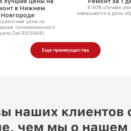
 лучшие цены на
Ремонт за 1 д
монт в Нижнем
В 90% случаев ре
завершается в день о
Новгороде
курентные цены на
вание тепловизионного
цела Dali RS135640
Еще преимущества
ы наших клиентов 
е, чем мы о нашем