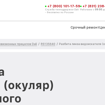
+7 (800) 101-17-59
+7 (831) 238
Служба техподдержки Dali
Работаем с
09:00
д
- бесплатно по России
Срочный ремонт
Це
визионных прицелов Dali
RS135640
/
/
Разбита линза видоискателя (о
а
 (окуляр)
ного