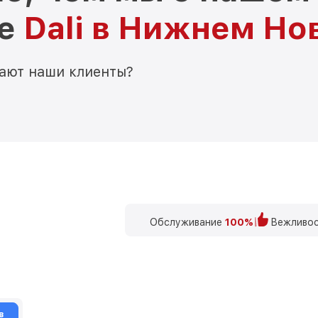
ре
Dali в Нижнем Но
мают наши клиенты?
Обслуживание
100%
Вежливос
в