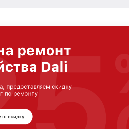
25
на ремонт
ства Dali
а, предоставляем скидку
уг по ремонту
ить скидку