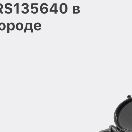
 RS135640 в
ороде