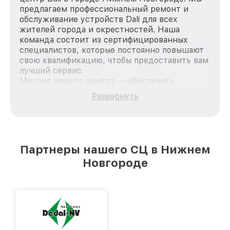
предлагаем профессиональный ремонт и
обслуживание устройств Dali для всех
жителей города и окрестностей. Наша
команда состоит из сертифицированных
специалистов, которые постоянно повышают
свою квалификацию, чтобы предоставить вам
лучший сервис.
Миссия нашего центра — обеспечить
качественный и доступный ремонт для
Развернуть
каждого пользователя продукции Dali, вне
зависимости от сложности поломки. Мы
стремимся к тому, чтобы каждый клиент был
удовлетворен скоростью и качеством
предоставляемых услуг. Наша цель — стать
Партнеры нашего СЦ в Нижнем
лучшим сервисным центром Dali в городе
Новгороде
Нижнем Новгороде, постоянно повышая
уровень доверия и лояльности наших
клиентов.