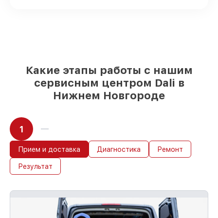
Фирменные детали Dali и проверенные
реплики
– под любые запросы
85%
работ занимают до 2 часов, при
незамедлительном начале работ
Какие этапы работы с нашим
сервисным центром Dali в
Нижнем Новгороде
1
Прием и доставка
Диагностика
Ремонт
Результат