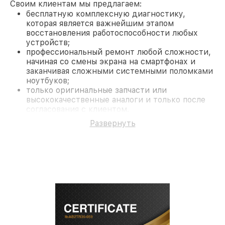
Своим клиентам мы предлагаем:
бесплатную комплексную диагностику,
которая является важнейшим этапом
восстановления работоспособности любых
устройств;
профессиональный ремонт любой сложности,
начиная со смены экрана на смартфонах и
заканчивая сложными системными поломками
ноутбуков;
только оригинальные запчасти или
высококачественные аналоги и только после
согласования с клиентом.
На все работы и замененные комплектующие
Развернуть
предоставляется длительная гарантия. В случае
поломки по условиям гарантии, мы бесплатно
исправим ситуацию.
Наши преимущества
Преимуществами нашего сервисного центра Dali
в Нижнем Новгороде являются:
лучшие специалисты с многолетним опытом и
безупречной репутацией;
современное оборудование и
лицензированное ПО в ремонтно-